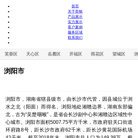
首页
关于奕铭
产品展示
实力展示
客户案例
服务区域
联系我们
芙蓉区
天心区
岳麓区
开福区
雨花区
望城区
浏阳市
浏阳市，湖南省辖县级市，由长沙市代管，因县城位于浏
水之北（阳面）而得名。浏阳地处湘赣边界，湖南东部偏
北，古为“吴楚咽喉”，是省会长沙副中心和湘赣边区域性中
心城市。浏阳市面积5007.75平方千米，市政府驻关口街道
环府路8号，距长沙市政府62千米，距长沙黄花国际机场
42千米。 截至2018年末，浏阳市总人口为149.38万。 截